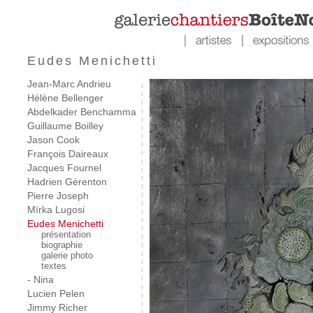
Eudes Menichetti
Jean-Marc Andrieu
Hélène Bellenger
Abdelkader Benchamma
Guillaume Boilley
Jason Cook
François Daireaux
Jacques Fournel
Hadrien Gérenton
Pierre Joseph
Mïrka Lugosi
Eudes Menichetti
présentation
biographie
galerie photo
textes
- Nina
Lucien Pelen
Jimmy Richer