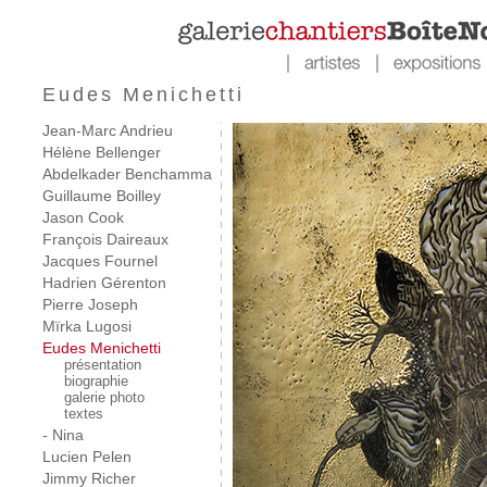
Eudes Menichetti
Jean-Marc Andrieu
Hélène Bellenger
Abdelkader Benchamma
Guillaume Boilley
Jason Cook
François Daireaux
Jacques Fournel
Hadrien Gérenton
Pierre Joseph
Mïrka Lugosi
Eudes Menichetti
présentation
biographie
galerie photo
textes
- Nina
Lucien Pelen
Jimmy Richer