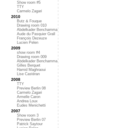
Show room #5
TTY
Carmelo Zagari
2010
Butz & Fouque
Drawing room 010
Abdelkader Benchamma
Aude du Pasquier Grall
François Dezeuze
Lucien Pelen
2009
show room #4
Drawing room 009
Abdelkader Benchamma
Gilles Berquet
Hamid Maghraoui
Lise Castéran
2008
TTY
Preview Berlin 08
Carmelo Zagari
Armelle Caron
Andrea Loux
Eudes Menichetti
2007
Show room 3
Preview Berlin 07
Patrick Saytour