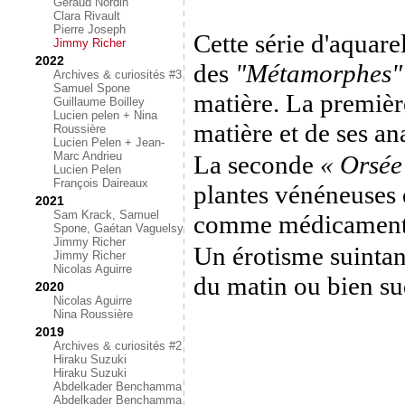
Géraud Nordin
Clara Rivault
Pierre Joseph
Cette série d'aquarell
Jimmy Richer
2022
des
"Métamorphes"
Archives & curiosités #3
Samuel Spone
matière. La première
Guillaume Boilley
Lucien pelen + Nina
matière et de ses a
Roussière
Lucien Pelen + Jean-
Marc Andrieu
La seconde
« Orsée
Lucien Pelen
François Daireaux
plantes vénéneuses
2021
Sam Krack, Samuel
comme médicaments
Spone, Gaétan Vaguelsy
Jimmy Richer
Un érotisme suintan
Jimmy Richer
Nicolas Aguirre
du matin ou bien s
2020
Nicolas Aguirre
Nina Roussière
2019
Archives & curiosités #2
Hiraku Suzuki
Hiraku Suzuki
Abdelkader Benchamma
Abdelkader Benchamma