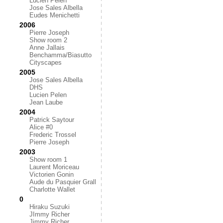
Lucien Pelen
Jose Sales Albella
Eudes Menichetti
2006
Pierre Joseph
Show room 2
Anne Jallais
Benchamma/Biasutto
Cityscapes
2005
Jose Sales Albella
DHS
Lucien Pelen
Jean Laube
2004
Patrick Saytour
Alice #0
Frederic Trossel
Pierre Joseph
2003
Show room 1
Laurent Moriceau
Victorien Gonin
Aude du Pasquier Grall
Charlotte Wallet
0
Hiraku Suzuki
JImmy Richer
Jimmy Richer