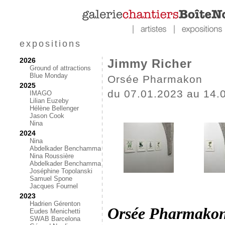
expositions
2026
Jimmy Richer
Ground of attractions
Blue Monday
Orsée Pharmakon
2025
du 07.01.2023 au 14.
IMAGO
Lilian Euzeby
Hélène Bellenger
Jason Cook
Nina
2024
Nina
Abdelkader Benchamma
Nina Roussière
Abdelkader Benchamma
Joséphine Topolanski
Samuel Spone
Jacques Fournel
2023
Hadrien Gérenton
Orsée Pharmako
Eudes Menichetti
SWAB Barcelona