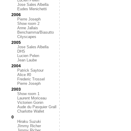
Lucien Pelen
Jose Sales Albella
Eudes Menichetti
2006
Pierre Joseph
Show room 2
Anne Jallais
Benchamma/Biasutto
Cityscapes
2005
Jose Sales Albella
DHS
Lucien Pelen
Jean Laube
2004
Patrick Saytour
Alice #0
Frederic Trossel
Pierre Joseph
2003
Show room 1
Laurent Moriceau
Victorien Gonin
Aude du Pasquier Grall
Charlotte Wallet
0
Hiraku Suzuki
JImmy Richer
Jimmy Richer