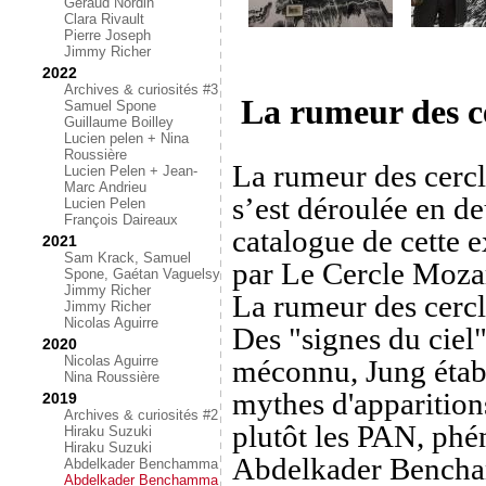
Géraud Nordin
Clara Rivault
Pierre Joseph
Jimmy Richer
2022
Archives & curiosités #3
La rumeur des ce
Samuel Spone
Guillaume Boilley
Lucien pelen + Nina
Roussière
La rumeur des cercl
Lucien Pelen + Jean-
Marc Andrieu
s’est déroulée en de
Lucien Pelen
François Daireaux
catalogue de cette 
2021
Sam Krack, Samuel
par Le Cercle Mozar
Spone, Gaétan Vaguelsy
Jimmy Richer
La rumeur des cercle
Jimmy Richer
Nicolas Aguirre
Des "signes du ciel
2020
Nicolas Aguirre
méconnu, Jung établ
Nina Roussière
mythes d'apparition
2019
Archives & curiosités #2
plutôt les PAN, phé
Hiraku Suzuki
Hiraku Suzuki
Abdelkader Bencham
Abdelkader Benchamma
Abdelkader Benchamma