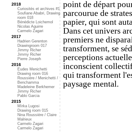
point de départ pour
2018
Curiosités et archives #1
parcourue de strate
Soufiane Ababri, Drawing
room 018
papier, qui sont aut
Bénédicte Loichemol
Nicolas Aguirre
Dans cet univers ar
Carmelo Zagari
2017
premiers ne dispara
Hadrien Gerenton
Drawingroom 017
transforment, se séd
Jimmy Richer
Jimmy Richer
perceptions actuelle
Pierre Joseph
inconscient collecti
2016
Eudes Menichetti
qui transforment l'e
Drawing room 016
Roussière / Menichetti /
paysage mental.
Benchamma
Madeleine Berkhemer
Jimmy Richer
Pablo Garcia
2015
Mïrka Lugosi
Drawing room 015
Nina Roussière / Claire
Malrieux
Carmelo Zagari
Carmelo Zagari