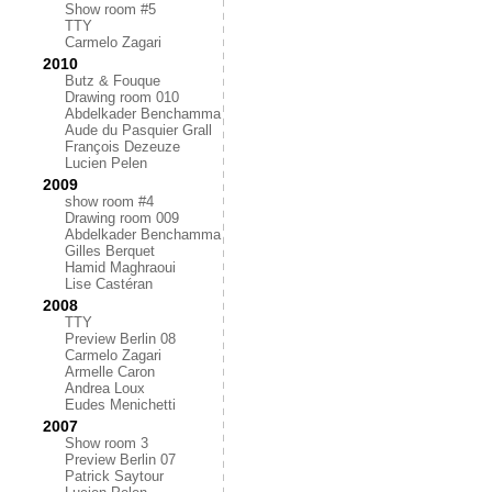
Show room #5
TTY
Carmelo Zagari
2010
Butz & Fouque
Drawing room 010
Abdelkader Benchamma
Aude du Pasquier Grall
François Dezeuze
Lucien Pelen
2009
show room #4
Drawing room 009
Abdelkader Benchamma
Gilles Berquet
Hamid Maghraoui
Lise Castéran
2008
TTY
Preview Berlin 08
Carmelo Zagari
Armelle Caron
Andrea Loux
Eudes Menichetti
2007
Show room 3
Preview Berlin 07
Patrick Saytour