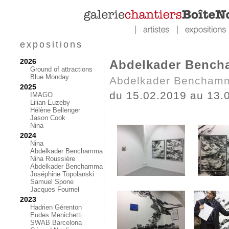
expositions
2026
Abdelkader Benc
Ground of attractions
Blue Monday
Abdelkader Bencham
2025
du 15.02.2019 au 13.
IMAGO
Lilian Euzeby
Hélène Bellenger
Jason Cook
Nina
2024
Nina
Abdelkader Benchamma
Nina Roussière
Abdelkader Benchamma
Joséphine Topolanski
Samuel Spone
Jacques Fournel
2023
Hadrien Gérenton
Eudes Menichetti
SWAB Barcelona