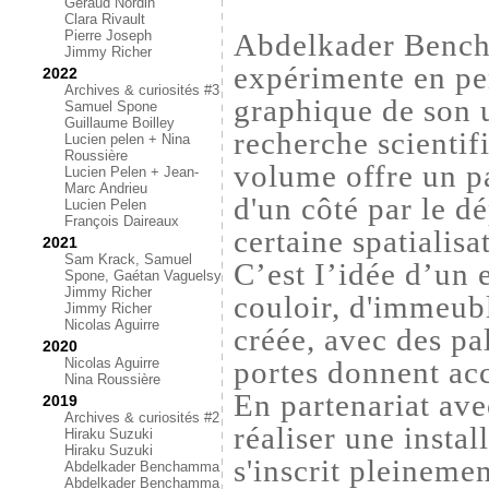
Géraud Nordin
Clara Rivault
Pierre Joseph
Abdelkader Bencha
Jimmy Richer
expérimente en pe
2022
Archives & curiosités #3
graphique de son un
Samuel Spone
Guillaume Boilley
recherche scientifi
Lucien pelen + Nina
Roussière
volume offre un p
Lucien Pelen + Jean-
Marc Andrieu
d'un côté par le d
Lucien Pelen
François Daireaux
certaine spatialisa
2021
Sam Krack, Samuel
C’est I’idée d’un e
Spone, Gaétan Vaguelsy
Jimmy Richer
couloir, d'immeubl
Jimmy Richer
Nicolas Aguirre
créée, avec des pal
2020
Nicolas Aguirre
portes donnent acc
Nina Roussière
En partenariat avec
2019
Archives & curiosités #2
réaliser une instal
Hiraku Suzuki
Hiraku Suzuki
s'inscrit pleineme
Abdelkader Benchamma
Abdelkader Benchamma