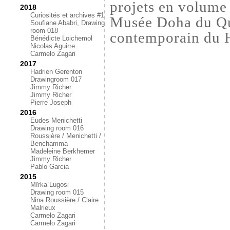
projets en volume 
2018
Curiosités et archives #1
Musée Doha du Qua
Soufiane Ababri, Drawing
room 018
contemporain du Ha
Bénédicte Loichemol
Nicolas Aguirre
Carmelo Zagari
2017
Hadrien Gerenton
Drawingroom 017
Jimmy Richer
Jimmy Richer
Pierre Joseph
2016
Eudes Menichetti
Drawing room 016
Roussière / Menichetti /
Benchamma
Madeleine Berkhemer
Jimmy Richer
Pablo Garcia
2015
Mïrka Lugosi
Drawing room 015
Nina Roussière / Claire
Malrieux
Carmelo Zagari
Carmelo Zagari