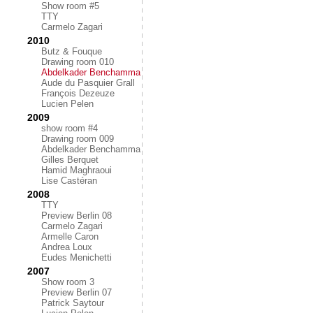
Show room #5
TTY
Carmelo Zagari
2010
Butz & Fouque
Drawing room 010
Abdelkader Benchamma
Aude du Pasquier Grall
François Dezeuze
Lucien Pelen
2009
show room #4
Drawing room 009
Abdelkader Benchamma
Gilles Berquet
Hamid Maghraoui
Lise Castéran
2008
TTY
Preview Berlin 08
Carmelo Zagari
Armelle Caron
Andrea Loux
Eudes Menichetti
2007
Show room 3
Preview Berlin 07
Patrick Saytour