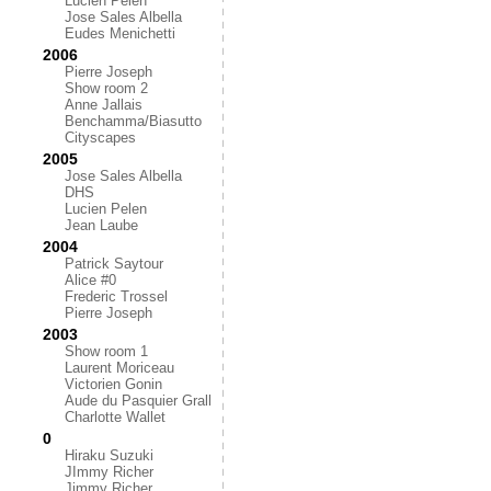
Lucien Pelen
Jose Sales Albella
Eudes Menichetti
2006
Pierre Joseph
Show room 2
Anne Jallais
Benchamma/Biasutto
Cityscapes
2005
Jose Sales Albella
DHS
Lucien Pelen
Jean Laube
2004
Patrick Saytour
Alice #0
Frederic Trossel
Pierre Joseph
2003
Show room 1
Laurent Moriceau
Victorien Gonin
Aude du Pasquier Grall
Charlotte Wallet
0
Hiraku Suzuki
JImmy Richer
Jimmy Richer