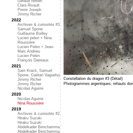
Géraud Nordin
Clara Rivault
Pierre Joseph
Jimmy Richer
2022
Archives & curiosités #3
Samuel Spone
Guillaume Boilley
Lucien pelen + Nina
Roussière
Lucien Pelen + Jean-
Marc Andrieu
Lucien Pelen
François Daireaux
2021
Sam Krack, Samuel
Spone, Gaétan Vaguelsy
Constellation du dragon #3 (Détail)
Jimmy Richer
Photogrammes argentiques, rehauts dor
Jimmy Richer
Nicolas Aguirre
2020
Nicolas Aguirre
Nina Roussière
2019
Archives & curiosités #2
Hiraku Suzuki
Hiraku Suzuki
Abdelkader Benchamma
Abdelkader Benchamma