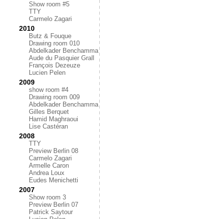
Show room #5
TTY
Carmelo Zagari
2010
Butz & Fouque
Drawing room 010
Abdelkader Benchamma
Aude du Pasquier Grall
François Dezeuze
Lucien Pelen
2009
show room #4
Drawing room 009
Abdelkader Benchamma
Gilles Berquet
Hamid Maghraoui
Lise Castéran
2008
TTY
Preview Berlin 08
Carmelo Zagari
Armelle Caron
Andrea Loux
Eudes Menichetti
2007
Show room 3
Preview Berlin 07
Patrick Saytour