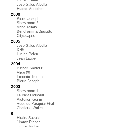
Lucien Pelen
Jose Sales Albella
Eudes Menichetti
2006
Pierre Joseph
Show room 2
Anne Jallais
Benchamma/Biasutto
Cityscapes
2005
Jose Sales Albella
DHS
Lucien Pelen
Jean Laube
2004
Patrick Saytour
Alice #0
Frederic Trossel
Pierre Joseph
2003
Show room 1
Laurent Moriceau
Victorien Gonin
Aude du Pasquier Grall
Charlotte Wallet
0
Hiraku Suzuki
JImmy Richer
Jimmy Richer