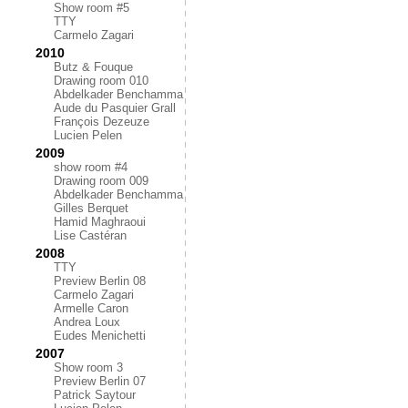
Show room #5
TTY
Carmelo Zagari
2010
Butz & Fouque
Drawing room 010
Abdelkader Benchamma
Aude du Pasquier Grall
François Dezeuze
Lucien Pelen
2009
show room #4
Drawing room 009
Abdelkader Benchamma
Gilles Berquet
Hamid Maghraoui
Lise Castéran
2008
TTY
Preview Berlin 08
Carmelo Zagari
Armelle Caron
Andrea Loux
Eudes Menichetti
2007
Show room 3
Preview Berlin 07
Patrick Saytour