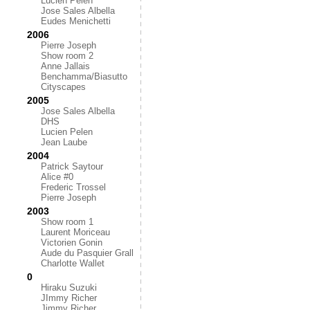
Lucien Pelen
Jose Sales Albella
Eudes Menichetti
2006
Pierre Joseph
Show room 2
Anne Jallais
Benchamma/Biasutto
Cityscapes
2005
Jose Sales Albella
DHS
Lucien Pelen
Jean Laube
2004
Patrick Saytour
Alice #0
Frederic Trossel
Pierre Joseph
2003
Show room 1
Laurent Moriceau
Victorien Gonin
Aude du Pasquier Grall
Charlotte Wallet
0
Hiraku Suzuki
JImmy Richer
Jimmy Richer