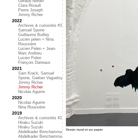
Géraud Nordin
Clara Rivault
Pierre Joseph
Jimmy Richer
2022
Archives & curiosités #3
Samuel Spone
Guillaume Boilley
Lucien pelen + Nina
Roussière
Lucien Pelen + Jean-
Marc Andrieu
Lucien Pelen
François Daireaux
2021
Sam Krack, Samuel
Spone, Gaétan Vaguelsy
Jimmy Richer
Jimmy Richer
Nicolas Aguirre
2020
Nicolas Aguirre
Nina Roussière
2019
Archives & curiosités #2
Hiraku Suzuki
Hiraku Suzuki
Dessin mural et sur papier
Abdelkader Benchamma
Abdelkader Benchamma