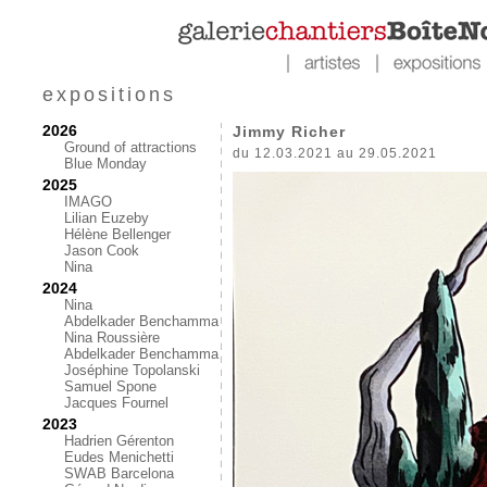
expositions
2026
Jimmy Richer
Ground of attractions
du 12.03.2021 au 29.05.2021
Blue Monday
2025
IMAGO
Lilian Euzeby
Hélène Bellenger
Jason Cook
Nina
2024
Nina
Abdelkader Benchamma
Nina Roussière
Abdelkader Benchamma
Joséphine Topolanski
Samuel Spone
Jacques Fournel
2023
Hadrien Gérenton
Eudes Menichetti
SWAB Barcelona