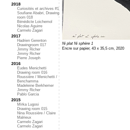
2018
Curiosités et archives #1
Soufiane Ababri, Drawing
room 018
Bénédicte Loichemol
Nicolas Aguirre
Carmelo Zagari
2017
Hadrien Gerenton
Ni plat Ni sphère 1
Drawingroom 017
Encre sur papier, 43 x 35,5 cm, 2020
Jimmy Richer
Jimmy Richer
Pierre Joseph
2016
Eudes Menichetti
Drawing room 016
Roussière / Menichetti /
Benchamma
Madeleine Berkhemer
Jimmy Richer
Pablo Garcia
2015
Mïrka Lugosi
Drawing room 015
Nina Roussière / Claire
Malrieux
Carmelo Zagari
Carmelo Zagari