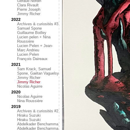
Géraud Nordin
Clara Rivault
Pierre Joseph
Jimmy Richer
2022
Archives & curiosités #3
Samuel Spone
Guillaume Boilley
Lucien pelen + Nina
Roussière
Lucien Pelen + Jean-
Marc Andrieu
Lucien Pelen
François Daireaux
2021
Sam Krack, Samuel
Spone, Gaétan Vaguelsy
Jimmy Richer
Jimmy Richer
Nicolas Aguirre
2020
Nicolas Aguirre
Nina Roussière
2019
Archives & curiosités #2
Hiraku Suzuki
Hiraku Suzuki
Abdelkader Benchamma
Abdelkader Benchamma