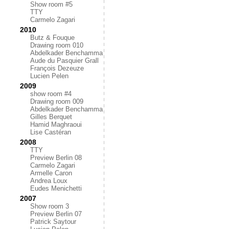
Show room #5
TTY
Carmelo Zagari
2010
Butz & Fouque
Drawing room 010
Abdelkader Benchamma
Aude du Pasquier Grall
François Dezeuze
Lucien Pelen
2009
show room #4
Drawing room 009
Abdelkader Benchamma
Gilles Berquet
Hamid Maghraoui
Lise Castéran
2008
TTY
Preview Berlin 08
Carmelo Zagari
Armelle Caron
Andrea Loux
Eudes Menichetti
2007
Show room 3
Preview Berlin 07
Patrick Saytour