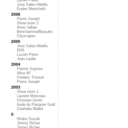
Lucien Pelen
Jose Sales Albella
Eudes Menichetti
2006
Pierre Joseph
Show room 2
Anne Jallais
Benchamma/Biasutto
Cityscapes
2005
Jose Sales Albella
DHS
Lucien Pelen
Jean Laube
2004
Patrick Saytour
Alice #0
Frederic Trossel
Pierre Joseph
2003
Show room 1
Laurent Moriceau
Victorien Gonin
Aude du Pasquier Grall
Charlotte Wallet
0
Hiraku Suzuki
JImmy Richer
Jimmy Richer