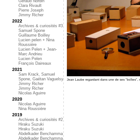
Géraud Nordin
Clara Rivault
Pierre Joseph
Jimmy Richer
2022
Archives & curiosités #3
Samuel Spone
Guillaume Boilley
Lucien pelen + Nina
Roussière
Lucien Pelen + Jean-
Marc Andrieu
Lucien Pelen
François Daireaux
2021
Sam Krack, Samuel
Spone, Gaétan Vaguelsy
Jean Laube regardant dans une de ses "boîtes",
Jimmy Richer
Jimmy Richer
Nicolas Aguirre
2020
Nicolas Aguirre
Nina Roussière
2019
Archives & curiosités #2
Hiraku Suzuki
Hiraku Suzuki
Abdelkader Benchamma
Abdelkader Benchamma