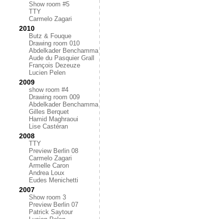
Show room #5
TTY
Carmelo Zagari
2010
Butz & Fouque
Drawing room 010
Abdelkader Benchamma
Aude du Pasquier Grall
François Dezeuze
Lucien Pelen
2009
show room #4
Drawing room 009
Abdelkader Benchamma
Gilles Berquet
Hamid Maghraoui
Lise Castéran
2008
TTY
Preview Berlin 08
Carmelo Zagari
Armelle Caron
Andrea Loux
Eudes Menichetti
2007
Show room 3
Preview Berlin 07
Patrick Saytour