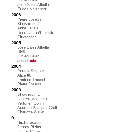
Lucien Pelen
Jose Sales Albella
Eudes Menichetti
2006
Pierre Joseph
Show room 2
Anne Jallais
Benchamma/Biasutto
Cityscapes
2005
Jose Sales Albella
DHS
Lucien Pelen
Jean Laube
2004
Patrick Saytour
Alice #0
Frederic Trossel
Pierre Joseph
2003
Show room 1
Laurent Moriceau
Victorien Gonin
Aude du Pasquier Grall
Charlotte Wallet
0
Hiraku Suzuki
JImmy Richer
Jimmy Richer