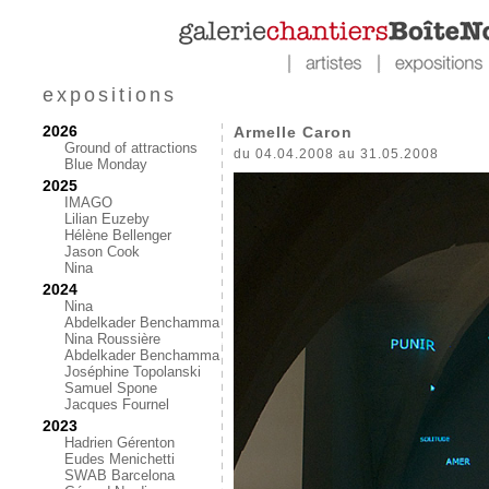
expositions
2026
Armelle Caron
Ground of attractions
du 04.04.2008 au 31.05.2008
Blue Monday
2025
IMAGO
Lilian Euzeby
Hélène Bellenger
Jason Cook
Nina
2024
Nina
Abdelkader Benchamma
Nina Roussière
Abdelkader Benchamma
Joséphine Topolanski
Samuel Spone
Jacques Fournel
2023
Hadrien Gérenton
Eudes Menichetti
SWAB Barcelona