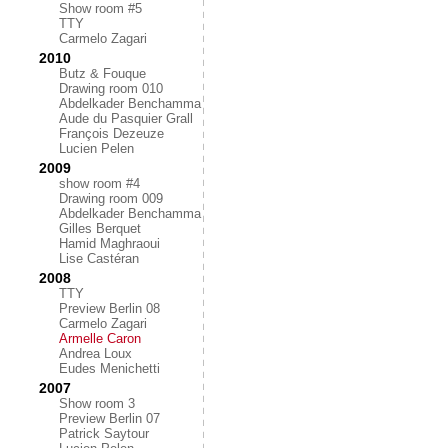
Show room #5
TTY
Carmelo Zagari
2010
Butz & Fouque
Drawing room 010
Abdelkader Benchamma
Aude du Pasquier Grall
François Dezeuze
Lucien Pelen
2009
show room #4
Drawing room 009
Abdelkader Benchamma
Gilles Berquet
Hamid Maghraoui
Lise Castéran
2008
TTY
Preview Berlin 08
Carmelo Zagari
Armelle Caron
Andrea Loux
Eudes Menichetti
2007
Show room 3
Preview Berlin 07
Patrick Saytour