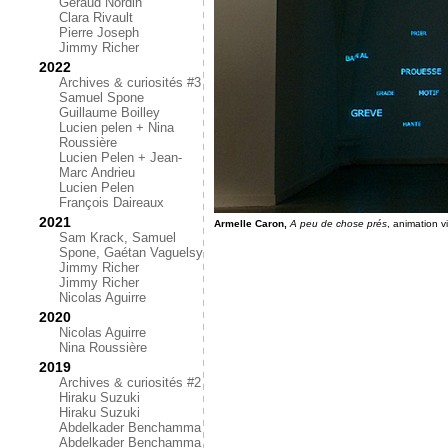
Géraud Nordin
Clara Rivault
Pierre Joseph
Jimmy Richer
2022
Archives & curiosités #3
Samuel Spone
Guillaume Boilley
Lucien pelen + Nina
Roussière
Lucien Pelen + Jean-
Marc Andrieu
Lucien Pelen
François Daireaux
2021
Armelle Caron,
A peu de chose prés
, animation 
Sam Krack, Samuel
Spone, Gaétan Vaguelsy
Jimmy Richer
Jimmy Richer
Nicolas Aguirre
2020
Nicolas Aguirre
Nina Roussière
2019
Archives & curiosités #2
Hiraku Suzuki
Hiraku Suzuki
Abdelkader Benchamma
Abdelkader Benchamma