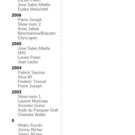
Lucien Pelen
Jose Sales Albella
Eudes Menichetti
2006
Pierre Joseph
Show room 2
Anne Jallais
Benchamma/Biasutto
Cityscapes
2005
Jose Sales Albella
DHS
Lucien Pelen
Jean Laube
2004
Patrick Saytour
Alice #0
Frederic Trossel
Pierre Joseph
2003
Show room 1
Laurent Moriceau
Victorien Gonin
Aude du Pasquier Grall
Charlotte Wallet
0
Hiraku Suzuki
JImmy Richer
Jimmy Richer