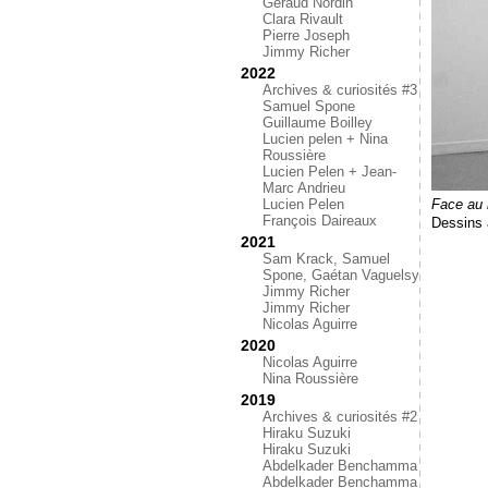
Géraud Nordin
Clara Rivault
Pierre Joseph
Jimmy Richer
2022
Archives & curiosités #3
Samuel Spone
Guillaume Boilley
Lucien pelen + Nina
Roussière
Lucien Pelen + Jean-
Marc Andrieu
Face au
Lucien Pelen
François Daireaux
Dessins 
2021
Sam Krack, Samuel
Spone, Gaétan Vaguelsy
Jimmy Richer
Jimmy Richer
Nicolas Aguirre
2020
Nicolas Aguirre
Nina Roussière
2019
Archives & curiosités #2
Hiraku Suzuki
Hiraku Suzuki
Abdelkader Benchamma
Abdelkader Benchamma