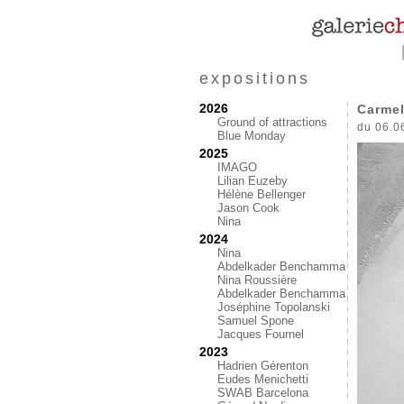
expositions
2026
Carmel
Ground of attractions
du 06.0
Blue Monday
2025
IMAGO
Lilian Euzeby
Hélène Bellenger
Jason Cook
Nina
2024
Nina
Abdelkader Benchamma
Nina Roussière
Abdelkader Benchamma
Joséphine Topolanski
Samuel Spone
Jacques Fournel
2023
Hadrien Gérenton
Eudes Menichetti
SWAB Barcelona