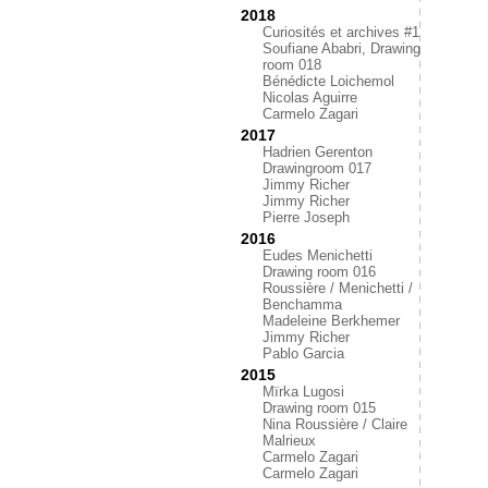
2018
Curiosités et archives #1
Soufiane Ababri, Drawing
room 018
Bénédicte Loichemol
Nicolas Aguirre
Carmelo Zagari
2017
Hadrien Gerenton
Drawingroom 017
Jimmy Richer
Jimmy Richer
Pierre Joseph
2016
Eudes Menichetti
Drawing room 016
Roussière / Menichetti /
Benchamma
Madeleine Berkhemer
Jimmy Richer
Pablo Garcia
2015
Mïrka Lugosi
Drawing room 015
Nina Roussière / Claire
Malrieux
Carmelo Zagari
Carmelo Zagari