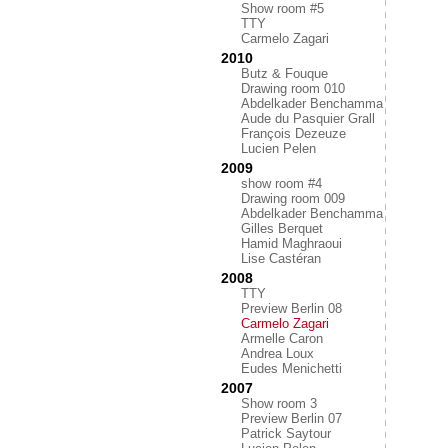
Show room #5
TTY
Carmelo Zagari
2010
Butz & Fouque
Drawing room 010
Abdelkader Benchamma
Aude du Pasquier Grall
François Dezeuze
Lucien Pelen
2009
show room #4
Drawing room 009
Abdelkader Benchamma
Gilles Berquet
Hamid Maghraoui
Lise Castéran
2008
TTY
Preview Berlin 08
Carmelo Zagari
Armelle Caron
Andrea Loux
Eudes Menichetti
2007
Show room 3
Preview Berlin 07
Patrick Saytour