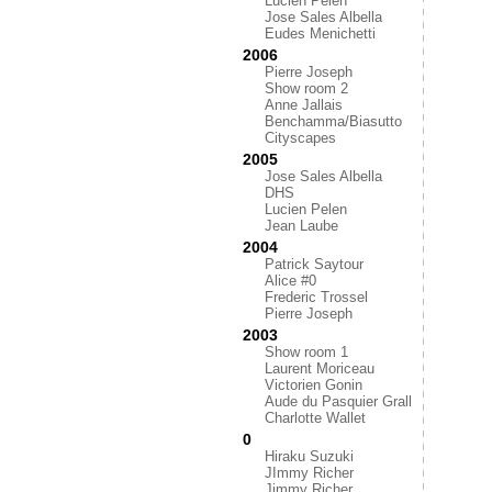
Lucien Pelen
Jose Sales Albella
Eudes Menichetti
2006
Pierre Joseph
Show room 2
Anne Jallais
Benchamma/Biasutto
Cityscapes
2005
Jose Sales Albella
DHS
Lucien Pelen
Jean Laube
2004
Patrick Saytour
Alice #0
Frederic Trossel
Pierre Joseph
2003
Show room 1
Laurent Moriceau
Victorien Gonin
Aude du Pasquier Grall
Charlotte Wallet
0
Hiraku Suzuki
JImmy Richer
Jimmy Richer