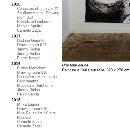
2018
Curiosités et archives #1
Soufiane Ababri, Drawing
room 018
Bénédicte Loichemol
Nicolas Aguirre
Carmelo Zagari
2017
Hadrien Gerenton
Drawingroom 017
Jimmy Richer
Jimmy Richer
Pierre Joseph
2016
Une folie douce
Eudes Menichetti
Peinture à l'huile sur toile, 320 x 270 c
Drawing room 016
Roussière / Menichetti /
Benchamma
Madeleine Berkhemer
Jimmy Richer
Pablo Garcia
2015
Mïrka Lugosi
Drawing room 015
Nina Roussière / Claire
Malrieux
Carmelo Zagari
Carmelo Zagari