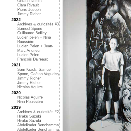
Géraud Nordin
Clara Rivault
Pierre Joseph
Jimmy Richer
2022
Archives & curiosités #3
Samuel Spone
Guillaume Boilley
Lucien pelen + Nina
Roussière
Lucien Pelen + Jean-
Marc Andrieu
Lucien Pelen
François Daireaux
2021
Sam Krack, Samuel
Spone, Gaétan Vaguelsy
Jimmy Richer
Jimmy Richer
Nicolas Aguirre
2020
Nicolas Aguirre
Nina Roussière
2019
Archives & curiosités #2
Hiraku Suzuki
Hiraku Suzuki
Abdelkader Benchamma
Abdelkader Benchamma