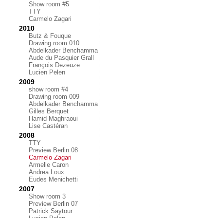
Show room #5
TTY
Carmelo Zagari
2010
Butz & Fouque
Drawing room 010
Abdelkader Benchamma
Aude du Pasquier Grall
François Dezeuze
Lucien Pelen
2009
show room #4
Drawing room 009
Abdelkader Benchamma
Gilles Berquet
Hamid Maghraoui
Lise Castéran
2008
TTY
Preview Berlin 08
Carmelo Zagari
Armelle Caron
Andrea Loux
Eudes Menichetti
2007
Show room 3
Preview Berlin 07
Patrick Saytour