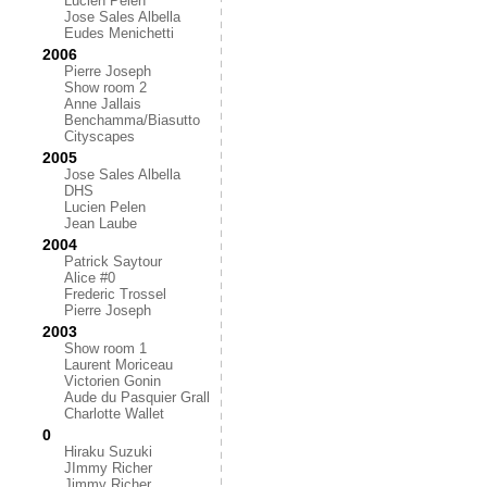
Lucien Pelen
Jose Sales Albella
Eudes Menichetti
2006
Pierre Joseph
Show room 2
Anne Jallais
Benchamma/Biasutto
Cityscapes
2005
Jose Sales Albella
DHS
Lucien Pelen
Jean Laube
2004
Patrick Saytour
Alice #0
Frederic Trossel
Pierre Joseph
2003
Show room 1
Laurent Moriceau
Victorien Gonin
Aude du Pasquier Grall
Charlotte Wallet
0
Hiraku Suzuki
JImmy Richer
Jimmy Richer